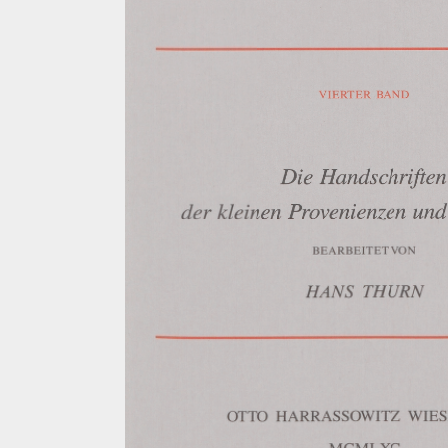
VIERTER
BAND
Die
Handschriften
der
kleinen
Provenienzen
und
BEARBEITET
VON
HANS
THURN
OTTO
HARRASSOWITZ
WIE