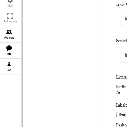
1r-1v 
View
Full screen
Projects
Sonsti
Info
Lab
Litera
Berlin
76
Inhalt
[Text]
Psalter