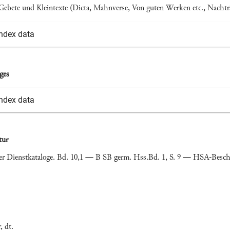
Gebete und Kleintexte (Dicta, Mahnverse, Von guten Werken etc., Nachtr
Index data
ges
Index data
tur
er Dienstkataloge. Bd. 10,1 — B SB germ. Hss.Bd. 1, S. 9 — HSA-Besch
, dt.