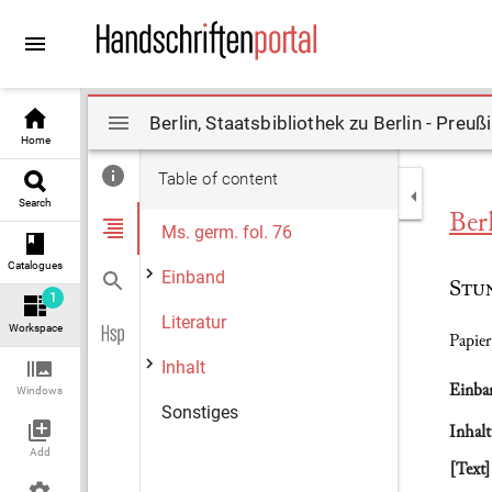
Go to
Go to
content
search
Mirador
Home
viewer
Table of content
Search
Ber
Ms. germ. fol. 76
Catalogues
Einband
Stu
1
Literatur
Workspace
Papier
Inhalt
Einba
Windows
Sonstiges
Inhalt
Add
[Text]