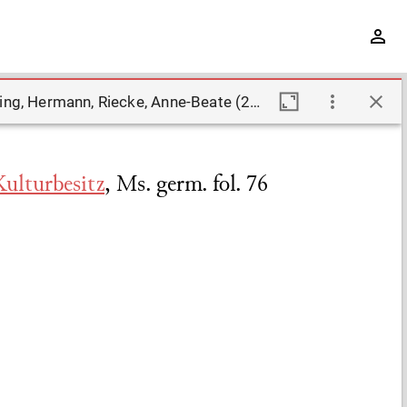
Berlin, Staatsbibliothek zu Berlin - Preußischer Kulturbesitz, Ms. germ. fol. 76. Description by Degering, Hermann, Riecke, Anne-Beate (2007)
Kulturbesitz
,
Ms. germ. fol. 76