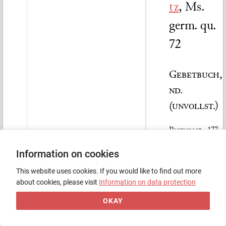
tz
,
Ms.
germ. qu.
72
Gebetbuch,
nd.
(unvollst.)
Pergament · 177
Blatt · 1401/1600
Information on cookies
Äußeres
This website uses cookies. If you would like to find out more
about cookies, please visit
Information on data protection
Initialen in
Farben und
OKAY
Gold.Am Anfang
fehlen 159 Blatt.