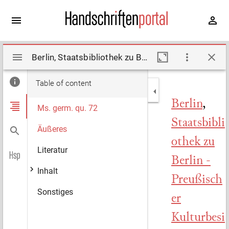
Mirador
Berlin, Staatsbibliothek zu Berlin - Preußischer Kulturbesitz, Ms. germ. qu. 72. Description by Degering, Hermann, Riecke, Anne-Beate (2007)
viewer
Table of content
Berlin
,
Ms. germ. qu. 72
Staatsbibli
Äußeres
othek zu
Literatur
Berlin -
Inhalt
Preußisch
Sonstiges
er
Kulturbesi