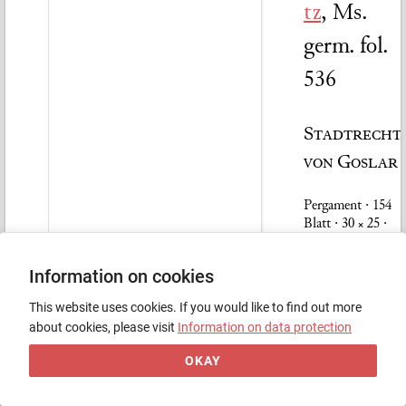
tz
,
Ms.
germ. fol.
536
Stadtrecht
von Goslar
Pergament · 154
Blatt · 30 × 25 ·
Goslar? · 14. Jh. /
1351/1375
Information on cookies
Einband
This website uses cookies. If you would like to find out more
about cookies, please visit
Information on data protection
Leder
(dunkelbraun) :
Holz · 14. Jh.
OKAY
Sonstiges