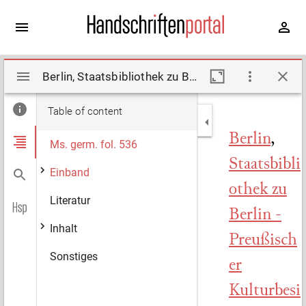
Mirador
Berlin, Staatsbibliothek zu Berlin - Preußischer Kulturbesitz, Ms. germ. fol. 536. Description by Degering, Hermann, Riecke, Anne-Beate (2005)
viewer
Table of content
Berlin
,
Ms. germ. fol. 536
Staatsbibli
Einband
othek zu
Literatur
Berlin -
Inhalt
Preußisch
Sonstiges
er
Kulturbesi