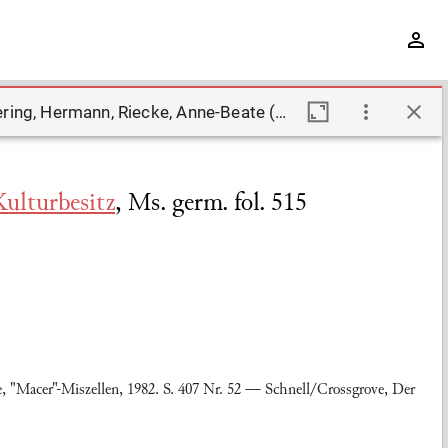
Berlin, Staatsbibliothek zu Berlin - Preußischer Kulturbesitz, Ms. germ. fol. 515. Description by Degering, Hermann, Riecke, Anne-Beate (2005)
Kulturbesitz
,
Ms. germ. fol. 515
, "Macer"-Miszellen, 1982. S. 407 Nr. 52 — Schnell/Crossgrove, Der