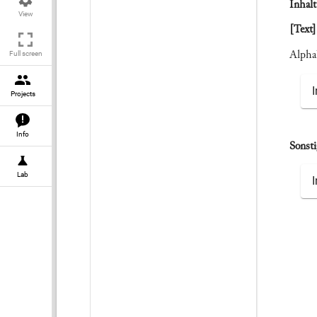
Inhalt
View
[Text]
Alpha
Full screen
Projects
Info
Sonsti
Lab