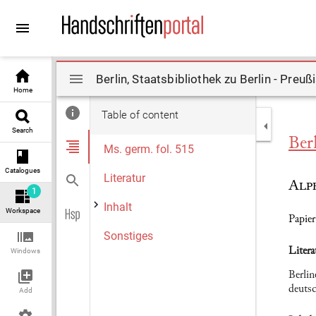
Go to
Go to
content
search
Mirador
Home
viewer
Table of content
Search
Ber
Ms. germ. fol. 515
Catalogues
Literatur
Alp
1
Inhalt
Workspace
Papier
Sonstiges
Litera
Windows
Berlin
deutsc
Add