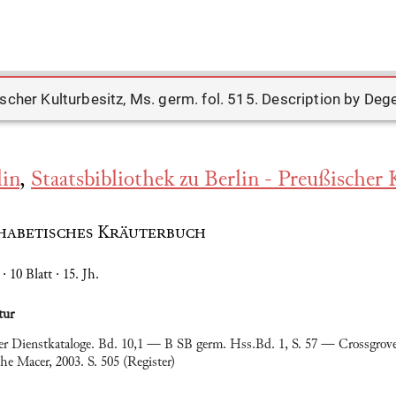
lin
,
Staatsbibliothek zu Berlin - Preußischer 
habetisches Kräuterbuch
 · 10 Blatt · 15. Jh.
tur
er Dienstkataloge. Bd. 10,1 — B SB germ. Hss.Bd. 1, S. 57 — Crossgrove
he Macer, 2003. S. 505 (Register)