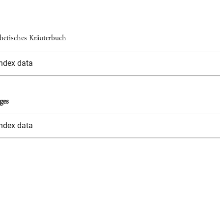
betisches Kräuterbuch
Index data
ges
Index data