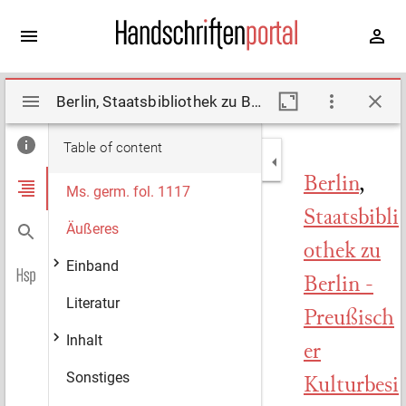
Mirador
Berlin, Staatsbibliothek zu Berlin - Preußischer Kulturbesitz, Ms. germ. fol. 1117. Description by Degering, Hermann, Riecke, Anne-Beate (2007)
viewer
Table of content
Berlin
,
Ms. germ. fol. 1117
Staatsbibli
Äußeres
othek zu
Einband
Berlin -
Literatur
Preußisch
Inhalt
er
Sonstiges
Kulturbesi