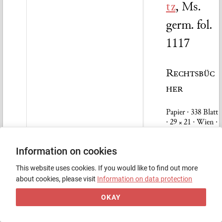
tz
,
Ms.
germ. fol.
1117
Rechtsbüc
her
Papier · 338 Blatt
· 29 × 21 · Wien ·
1463
Information on cookies
Äußeres
This website uses cookies. If you would like to find out more
Mit sechs
about cookies, please visit
Information on data protection
historisierten
Initialen von zwei
OKAY
Händen, darunter
der