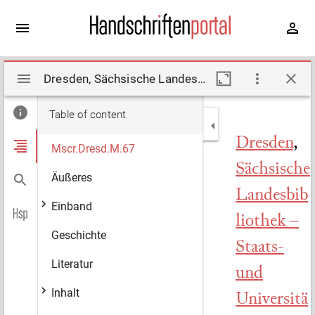
Mirador
Dresden, Sächsische Landesbibliothek – Staats- und Universitätsbibliothek Dresden, Mscr.Dresd.M.67. Description by Hoffmann, Werner (2011)
viewer
Table of content
Dresden
,
Mscr.Dresd.M.67
Sächsische
Äußeres
Landesbib
Einband
liothek –
Geschichte
Staats-
Literatur
und
Inhalt
Universitä