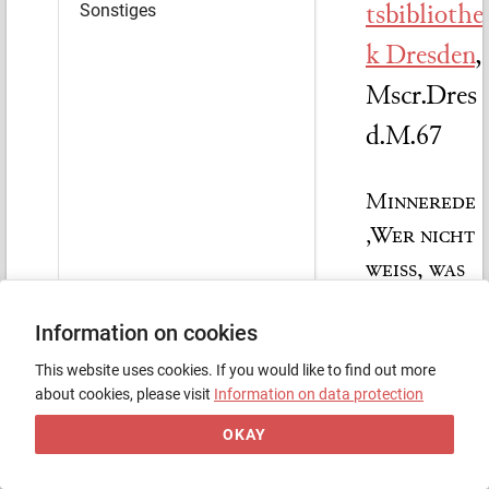
tsbibliothe
Sonstiges
k Dresden
,
Mscr.Dres
d.M.67
Minnerede
‚Wer nicht
weiß, was
rechte
Information on cookies
Liebe
sei‘•Thomas
This website uses cookies. If you would like to find out more
about cookies, please visit
Information on data protection
in von
Zerklaere,
OKAY
‚Der