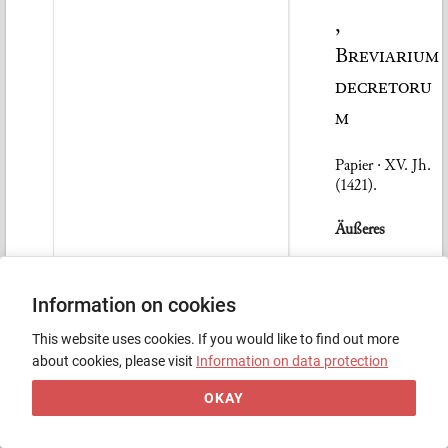
,
Breviarium
decretoru
m
Papier · XV. Jh.
(1421).
Äußeres
Papier
31 × 22
cm.
229
Bll. 2
Information on cookies
Col. zu 42 und 43
Zeilen. Rote
This website uses cookies. If you would like to find out more
Initialen, Über-
about cookies, please visit
Information on data protection
und
Unterschriften.
OKAY
Hinter Bl. 163 ist
ein Bl.