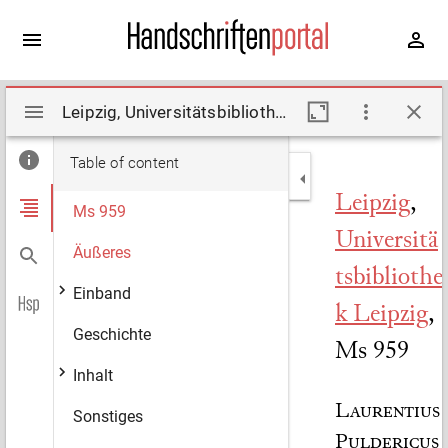
Mirador
Leipzig, Universitätsbibliothek Leipzig, Ms 959. Description by Helssig, Rudolf (1905)
viewer
Table of content
Leipzig
,
Ms 959
Universitä
Äußeres
tsbibliothe
Einband
k Leipzig
,
Geschichte
Ms 959
Inhalt
Laurentius
Sonstiges
Puldericus