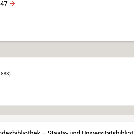
247
1883):
esbibliothek – Staats- und Universitätsbiblio