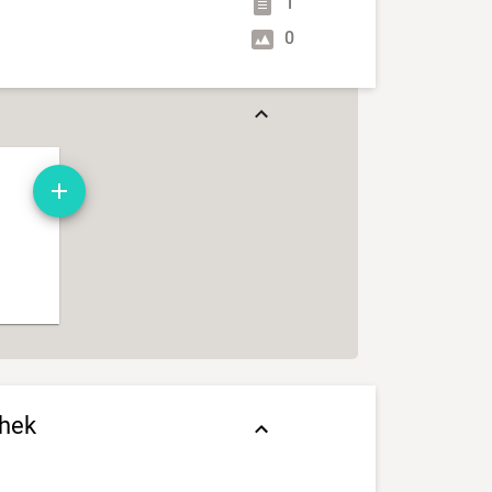
1
0
thek