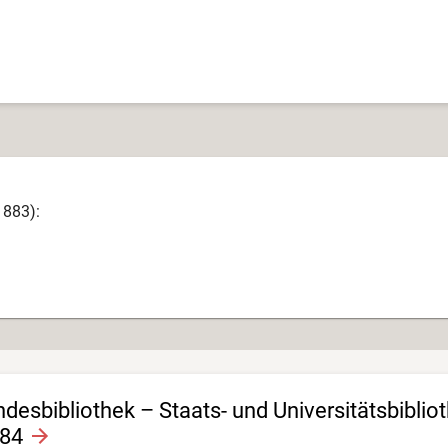
1883):
esbibliothek – Staats- und Universitätsbiblio
184