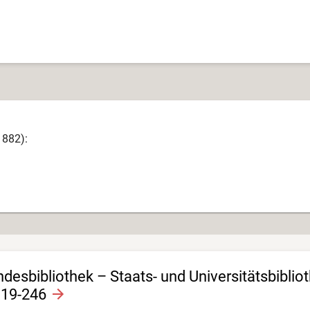
1882):
esbibliothek – Staats- und Universitätsbiblio
119-246