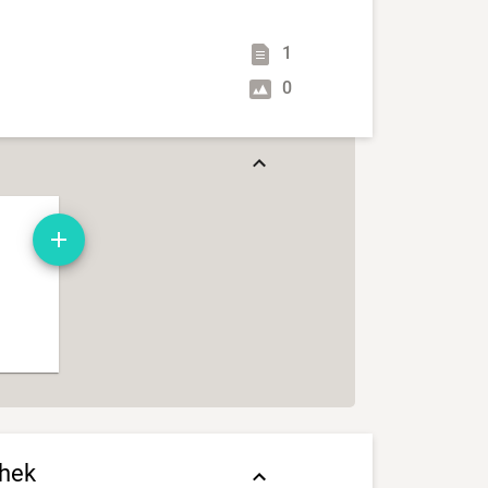
1
0
thek