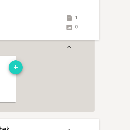
1
0
thek