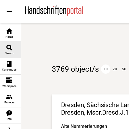
Go to
Go to
Go to
Go to
first result
page navigation
filter functionalities
search
Home
Search
3769 object/s
10
20
50
Catalogues
Workspace
Projects
Dresden, Sächsische Land
Dresden, Mscr.Dresd.J.
Info
Alte Nummerierungen