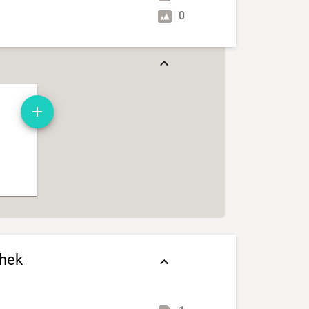
0
thek