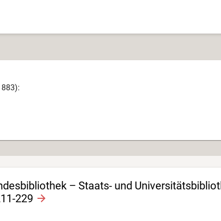
1883):
esbibliothek – Staats- und Universitätsbiblio
211-229