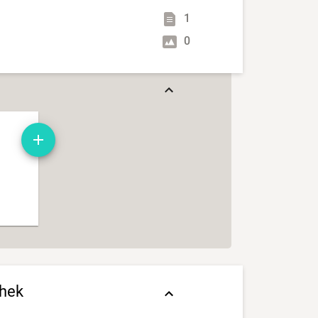
1
0
thek