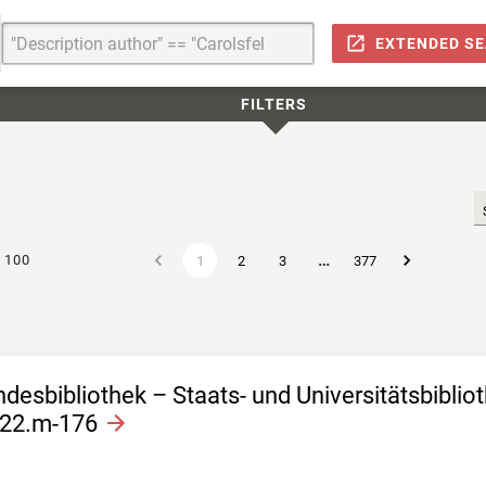
EXTENDED S
FILTERS
…
100
1
2
3
377
esbibliothek – Staats- und Universitätsbiblio
122.m-176