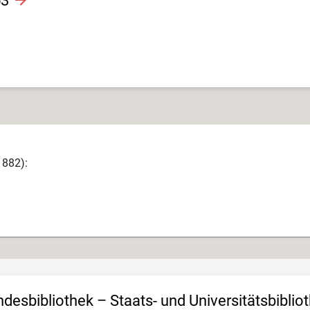
53
1882):
esbibliothek – Staats- und Universitätsbiblio