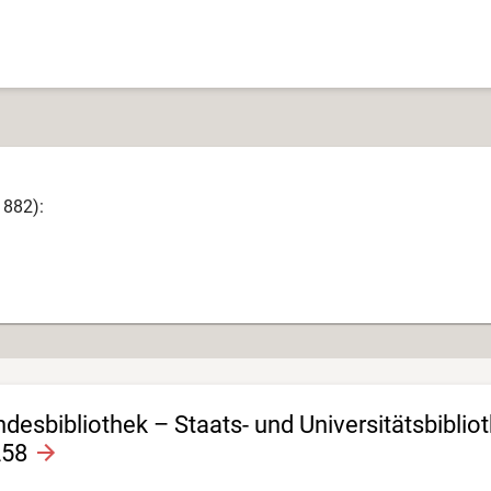
1882):
esbibliothek – Staats- und Universitätsbiblio
258