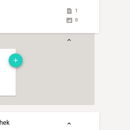
1
0
thek