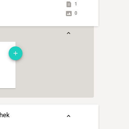
1
0
thek