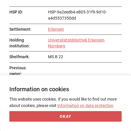
HSP ID
:
HSP-9a2eedb4-e805-31f9-9d10-
a4d5537350dd
Settlement
:
Erlangen
Holding
Universitätsbibliothek Erlangen-
institution
:
Nürnberg
Shelfmark
:
MS.B 22
Previous
owner
:
Status
:
Existent
Information on cookies
Title
:
Cassiodorus in Psalmos 119.120 lat. mit
This website uses cookies. If you would like to find out more
althochdeutschen Glossen am Rand
about cookies, please visit
Information on data protection
(Fragm.)
OKAY
Date of origin
:
11. Jh.
Place of origin
: