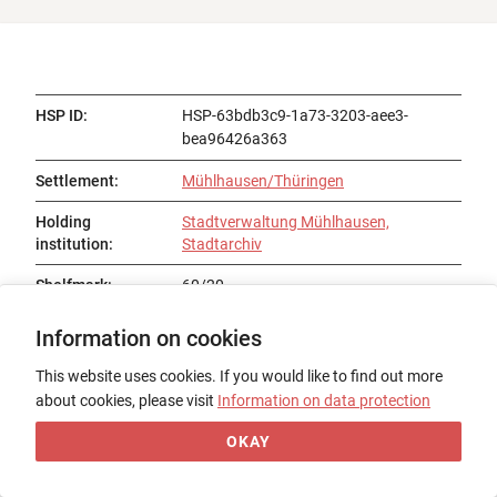
HSP ID
:
HSP-63bdb3c9-1a73-3203-aee3-
bea96426a363
Settlement
:
Mühlhausen/Thüringen
Holding
Stadtverwaltung Mühlhausen,
institution
:
Stadtarchiv
Shelfmark
:
60/20
Previous
Information on cookies
owner
:
This website uses cookies. If you would like to find out more
Status
:
Existent
about cookies, please visit
Information on data protection
Title
:
Paulus de Hungaria O.P.: Summa de
OKAY
poenitentia · Lateinische
Spruchsammlungen: Proverbia Senece ·