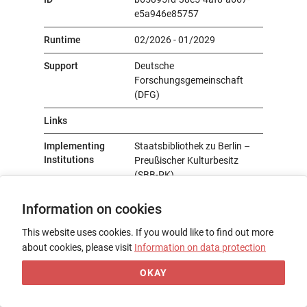
e5a946e85757
Runtime
02/2026 - 01/2029
Support
Deutsche
Forschungsgemeinschaft
(DFG)
Links
Implementing
Staatsbibliothek zu Berlin –
Institutions
Preußischer Kulturbesitz
(SBB-PK)
Involved
Staatsbibliothek zu Berlin –
Information on cookies
Preußischer Kulturbesitz
(SBB-PK)
This website uses cookies. If you would like to find out more
about cookies, please visit
Information on data protection
Contact
Dr. Bertram Lesser
Mail:
bertram.lesser@sbb.spk-
OKAY
berlin.de